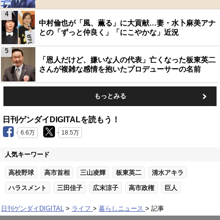
4
中村倫也が「風、薫る」に大貢献…妻・水卜麻美アナ
との「ずっと仲良く」「にこやかな」近況
5
「恩人だけど、嫌いな人の代表」亡くなった板東英二
さんが複雑な感情を抱いたプロデューサーの名前
もっとみる
日刊ゲンダイDIGITALを読もう！
6.6万
18.5万
人気キーワード
高校野球
高市首相
三山凌輝
板東英二
清水アキラ
ハラスメント
三田佳子
広末涼子
高市政権
巨人
日刊ゲンダイDIGITAL
ライフ
暮らしニュース
記事