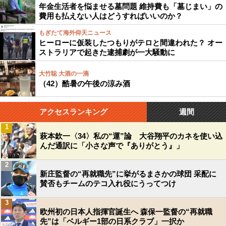
年金生活者を悩ませる墓問題 維持費も「墓じまい」の
費用も払えない人はどうすればいいのか？
もぎたて海外仰天ニュース
ヒーローに仮装したつもりがテロと間違われた？ オー
ストラリアで起きた逮捕劇が一大騒動に
大竹聡 大酒の一滴
（42）酷暑の午後の涼み酒
アクセスランキング
週間
1
萩本欽一〈34〉私の“運”論 大谷翔平のカネを使い込
んだ通訳に「小さな声で『ありがとう』」
2
新庄監督の“再就職先”に挙がるまさかの球団 采配に
賛否もチームのテコ入れ役にうってつけ
3
欧州初の日本人指揮官誕生へ 森保一監督の“再就職
先”は「ベルギー1部の日系クラブ」一択か