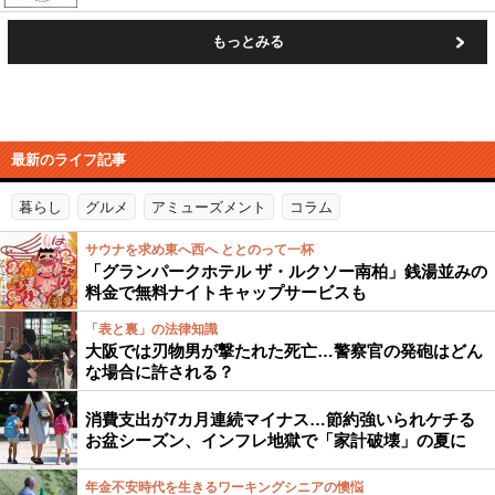
もっとみる
最新のライフ記事
暮らし
グルメ
アミューズメント
コラム
サウナを求め東へ西へ ととのって一杯
「グランパークホテル ザ・ルクソー南柏」銭湯並みの
料金で無料ナイトキャップサービスも
「表と裏」の法律知識
大阪では刃物男が撃たれた死亡…警察官の発砲はどん
な場合に許される？
消費支出が7カ月連続マイナス…節約強いられケチる
お盆シーズン、インフレ地獄で「家計破壊」の夏に
年金不安時代を生きるワーキングシニアの懊悩