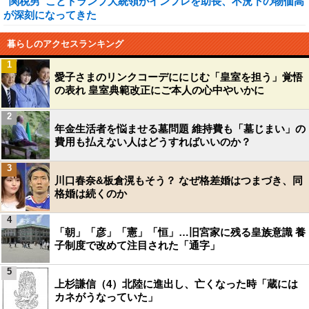
“関税男”ことトランプ大統領がインフレを助長、不況下の物価高
が深刻になってきた
暮らしのアクセスランキング
1
愛子さまのリンクコーデににじむ「皇室を担う」覚悟
の表れ 皇室典範改正にご本人の心中やいかに
2
年金生活者を悩ませる墓問題 維持費も「墓じまい」の
費用も払えない人はどうすればいいのか？
3
川口春奈&板倉滉もそう？ なぜ格差婚はつまづき、同
格婚は続くのか
4
「朝」「彦」「憲」「恒」…旧宮家に残る皇族意識 養
子制度で改めて注目された「通字」
5
上杉謙信（4）北陸に進出し、亡くなった時「蔵には
カネがうなっていた」