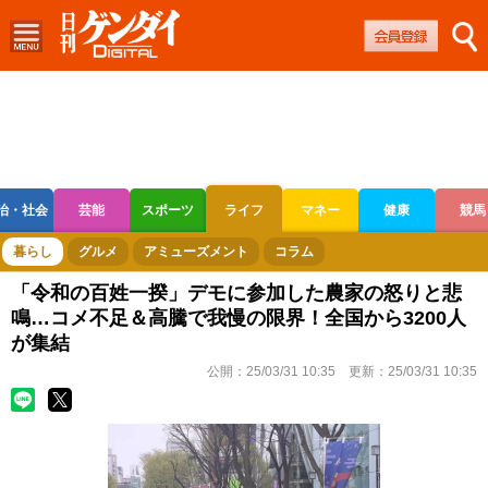
治・社会
芸能
スポーツ
ライフ
マネー
健康
競馬
ボートレース
競輪
オートレース
暮らし
グルメ
アミューズメント
コラム
「令和の百姓一揆」デモに参加した農家の怒りと悲
鳴…コメ不足＆高騰で我慢の限界！全国から3200人
が集結
公開：
25/03/31 10:35
更新：
25/03/31 10:35