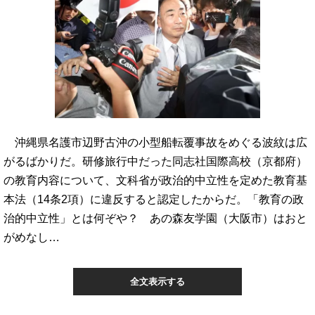
沖縄県名護市辺野古沖の小型船転覆事故をめぐる波紋は広
がるばかりだ。研修旅行中だった同志社国際高校（京都府）
の教育内容について、文科省が政治的中立性を定めた教育基
本法（14条2項）に違反すると認定したからだ。「教育の政
治的中立性」とは何ぞや？ あの森友学園（大阪市）はおと
がめなし…
全文表示する