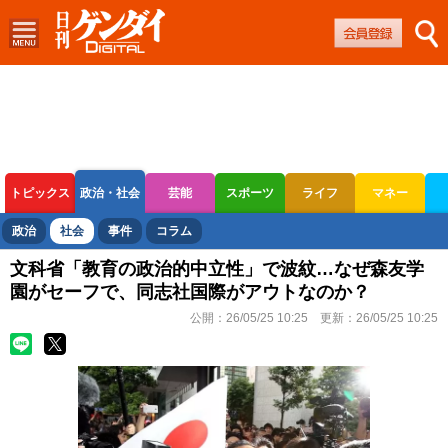
トピックス
政治・社会
芸能
スポーツ
ライフ
マネー
ボートレース
競輪
オートレース
政治
社会
事件
コラム
文科省「教育の政治的中立性」で波紋…なぜ森友学
園がセーフで、同志社国際がアウトなのか？
公開：
26/05/25 10:25
更新：
26/05/25 10:25