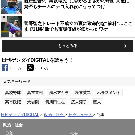
新庄監督の“再就職先”に挙がるまさかの球団 采配に
賛否もチームのテコ入れ役にうってつけ
5
菅野智之トレード不成立の裏に致命的な“前科”…ここ
まで11勝4敗でも市場価値が低かったワケ
もっとみる
日刊ゲンダイDIGITALを読もう！
6.6万
18.5万
人気キーワード
高校野球
高市首相
清水アキラ
板東英二
ハラスメント
高市政権
大岩剛
黄川田仁志
広末涼子
巨人
日刊ゲンダイDIGITAL
政治・社会
社会ニュース
記事
政治・社会
政治
社会