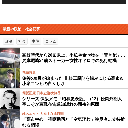
最新の政治・社会記事
政治
社会
事件
コラム
高校時代から20回以上、手紙や食べ物を「置き配」…
兵庫尼崎24歳ストーカー女性オドロキの犯行動機
巻頭特集
偽善の8月が始まった 非核三原則を踏みにじる高市&
小泉コンビの白々しさ
保阪正康 日本史縦横無尽
シリーズ 保阪メモ「昭和史余話」（12）松岡外相人
事こそが宣戦布告通知遅れの間接的原因
鈴木エイト カルトな金曜日
「高市中心」視察動画と「空気読む」被災者…支持離
れも納得