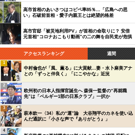
高市首相のあいさつはコピペ率85％…「広島への思
い」石破前首相・愛子内親王とは絶望的格差
高市官邸「被災地利用PV」が首相の命取りに？ 安倍
元首相“コロナおこもり動画”の二の舞を自民党が危惧
アクセスランキング
週間
1
中村倫也が「風、薫る」に大貢献…妻・水卜麻美アナ
との「ずっと仲良く」「にこやかな」近況
2
欧州初の日本人指揮官誕生へ 森保一監督の“再就職
先”は「ベルギー1部の日系クラブ」一択か
3
萩本欽一〈34〉私の“運”論 大谷翔平のカネを使い込
んだ通訳に「小さな声で『ありがとう』」
4