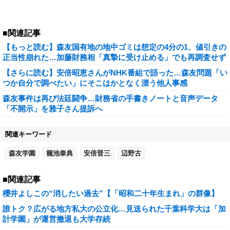
■関連記事
【もっと読む】森友国有地の地中ゴミは想定の4分の1、値引きの
正当性崩れた…加藤財務相「真摯に受け止める」でも再調査せず
【さらに読む】安倍昭恵さんがNHK番組で語った…森友問題「い
つか自分で調べたい」にそこはかとなく漂う他人事感
森友事件は再び法廷闘争…財務省の手書きノートと音声データ
「不開示」を雅子さん提訴へ
関連キーワード
森友学園
籠池泰典
安倍晋三
辺野古
■関連記事
櫻井よしこの“消したい過去”【「昭和二十年生まれ」の群像】
誰トク？広がる地方私大の公立化…見送られた千葉科学大は「加
計学園」が運営撤退も大学存続