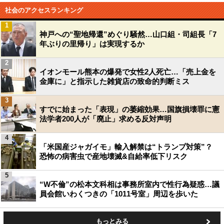
社会のアクセスランキング
1
神戸への“聖地帰還”めぐり騒然…山口組・司組長「7
年ぶりの里帰り」は実現するか
2
イオンモール熊本の爆発で女性2人死亡…「売上金を
金庫に」と指示した雑貨店の致命的判断ミス
3
すでに始まった「表現」の萎縮効果…国旗損壊罪に憲
法学者200人が「廃止」求める反対声明
4
「米国産ジャガイモ」輸入解禁は“トランプ対策”？
恐怖の病害虫で産地壊滅&自給率低下リスク
5
“W不倫”の松本文科相は事務所室内で性行為疑惑…議
員会館いわくつきの「1011号室」周辺を歩いた
もっとみる