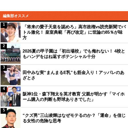
編集部オススメ
1
「将来の愛子天皇を認めろ」高市政権vs読売新聞でバ
トル激化！ 皇室典範「再び改定」に世論の85％が味
方
2
2026夏の甲子園は「初出場校」でも侮れない！ 4校と
もハンデをはね返すポテンシャル十分
3
田中みな実“まんまるE乳”も筋金入り！アッパレのあ
ざとさ
4
阪神1位・森下翔太を英才教育 父親が明かす「マイホ
ーム購入の判断も野球ありきでした」
5
“クズ男”三山凌輝はなぜモテるのか？「運命」を信じ
る女性の危険な思考