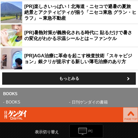
[PR]楽しさいっぱい！北海道・ニセコで避暑の夏旅
絶景とアクティビティが揃う「ニセコ東急 グラン・ヒ
ラフ」～東急不動産
[PR]暑熱対策が義務化される時代に 貼るだけで暑さ
の変化がわかる示温シールとは～ファンケル
[PR]AGA治療に革命を起こす検査技術「スキャビジ
ョン」銀クリが提示する新しい薄毛治療のあり方
もっとみる
BOOKS
BOOKS
日刊ゲンダイの書籍
表示切り替え