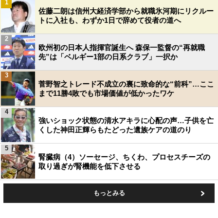
1
佐藤二朗は信州大経済学部から就職氷河期にリクルー
トに入社も、わずか1日で辞めて役者の道へ
2
欧州初の日本人指揮官誕生へ 森保一監督の“再就職
先”は「ベルギー1部の日系クラブ」一択か
3
菅野智之トレード不成立の裏に致命的な“前科”…ここ
まで11勝4敗でも市場価値が低かったワケ
4
強いショック状態の清水アキラに心配の声…子供を亡
くした神田正輝らもたどった遺族ケアの道のり
5
腎臓病（4）ソーセージ、ちくわ、プロセスチーズの
取り過ぎが腎機能を低下させる
もっとみる