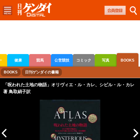
ー
健康
競馬
公営競技
コミック
写真
BOOKS
ボートレース
競輪
オートレース
BOOKS
日刊ゲンダイの書籍
「呪われた土地の物語」オリヴィエ・ル・カレ、シビル・ル・カレ
著 鳥取絹子訳