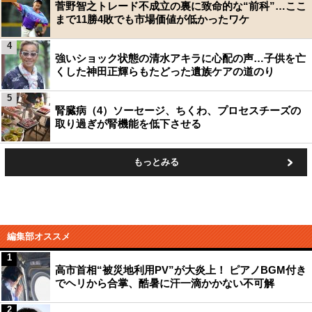
菅野智之トレード不成立の裏に致命的な“前科”…ここ
まで11勝4敗でも市場価値が低かったワケ
4
強いショック状態の清水アキラに心配の声…子供を亡
くした神田正輝らもたどった遺族ケアの道のり
5
腎臓病（4）ソーセージ、ちくわ、プロセスチーズの
取り過ぎが腎機能を低下させる
もっとみる
編集部オススメ
1
高市首相“被災地利用PV”が大炎上！ ピアノBGM付き
でヘリから合掌、酷暑に汗一滴かかない不可解
2