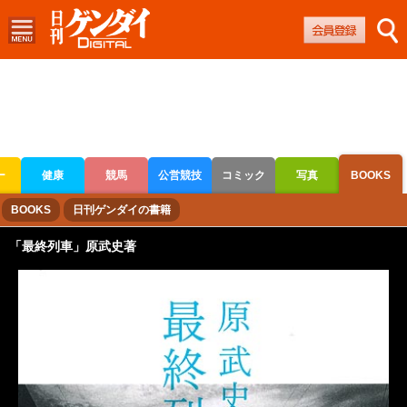
ー
健康
競馬
公営競技
コミック
写真
BOOKS
ボートレース
競輪
オートレース
BOOKS
日刊ゲンダイの書籍
「最終列車」原武史著