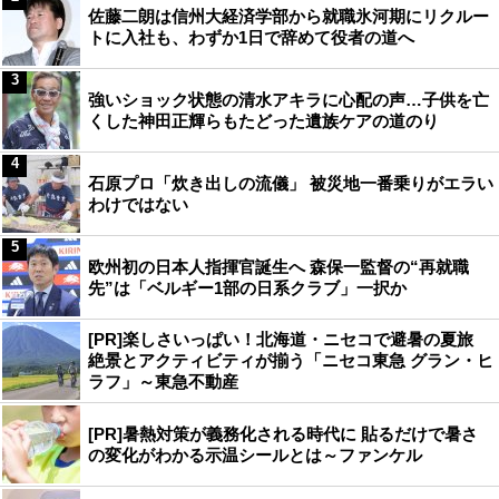
佐藤二朗は信州大経済学部から就職氷河期にリクルー
トに入社も、わずか1日で辞めて役者の道へ
3
強いショック状態の清水アキラに心配の声…子供を亡
くした神田正輝らもたどった遺族ケアの道のり
4
石原プロ「炊き出しの流儀」 被災地一番乗りがエラい
わけではない
5
欧州初の日本人指揮官誕生へ 森保一監督の“再就職
先”は「ベルギー1部の日系クラブ」一択か
[PR]楽しさいっぱい！北海道・ニセコで避暑の夏旅
絶景とアクティビティが揃う「ニセコ東急 グラン・ヒ
ラフ」～東急不動産
[PR]暑熱対策が義務化される時代に 貼るだけで暑さ
の変化がわかる示温シールとは～ファンケル