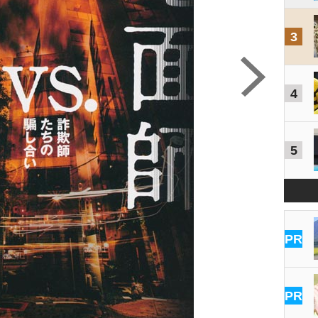
3
4
5
PR
PR