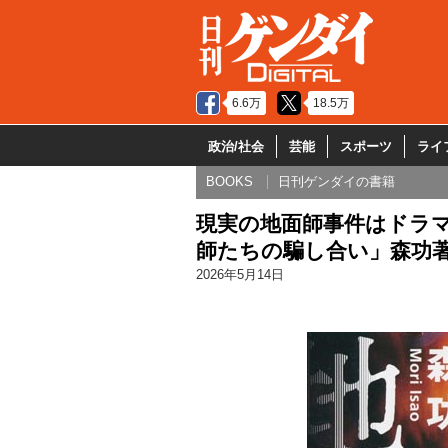
6.6万
18.5万
政治/社会
芸能
スポーツ
ライ
BOOKS
日刊ゲンダイの書籍
現実の地面師事件はドラマ
師たちの騙し合い」森功
2026年5月14日