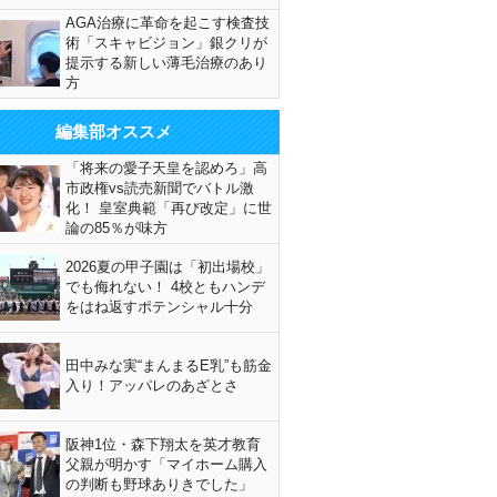
AGA治療に革命を起こす検査技
術「スキャビジョン」銀クリが
提示する新しい薄毛治療のあり
方
編集部オススメ
「将来の愛子天皇を認めろ」高
市政権vs読売新聞でバトル激
化！ 皇室典範「再び改定」に世
論の85％が味方
2026夏の甲子園は「初出場校」
でも侮れない！ 4校ともハンデ
をはね返すポテンシャル十分
田中みな実“まんまるE乳”も筋金
入り！アッパレのあざとさ
阪神1位・森下翔太を英才教育
父親が明かす「マイホーム購入
の判断も野球ありきでした」