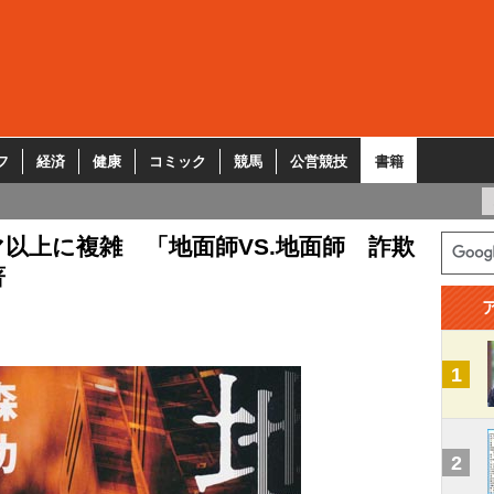
フ
経済
健康
コミック
競馬
公営競技
書籍
以上に複雑 「地面師VS.地面師 詐欺
著
1
2