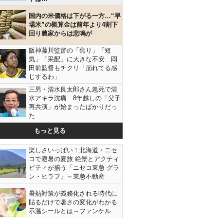
国内の米価格は下がる一方…“早
場米”の概算金は前年より4割下
回り農家からは悲鳴が
阪神藤川監督の「焦り」「短
気」「采配」に大きな不安…岡
田前監督もチクリ「崩れてる感
じするわ」
三男・清水良太郎さん急死で清
水アキラ沈痛…8年越しの「父子
再共演」が始まったばかりだっ
た
もっと見る
楽しさいっぱい！北海道・ニセ
コで避暑の夏旅 絶景とアクティ
ビティが揃う「ニセコ東急 グラ
ン・ヒラフ」～東急不動産
暑熱対策が義務化される時代に
貼るだけで暑さの変化がわかる
示温シールとは～ファンケル