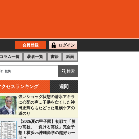
会員登録
ログイン
コラム一覧
著者一覧
書籍
紙面
アクセスランキング
週間
強いショック状態の清水アキラ
に心配の声…子供を亡くした神
田正輝らもたどった遺族ケアの
道のり
【2026夏の甲子園】初戦で「勝
つ高校」「負ける高校」完全予
想！横浜vs沖縄尚学の超好カー
ドは…