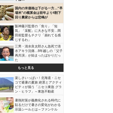
国内の米価格は下がる一方…“早
場米”の概算金は前年より4割下
回り農家からは悲鳴が
阪神藤川監督の「焦り」「短
気」「采配」に大きな不安…岡
田前監督もチクリ「崩れてる感
じするわ」
三男・清水良太郎さん急死で清
水アキラ沈痛…8年越しの「父子
再共演」が始まったばかりだっ
た
もっと見る
楽しさいっぱい！北海道・ニセ
コで避暑の夏旅 絶景とアクティ
ビティが揃う「ニセコ東急 グラ
ン・ヒラフ」～東急不動産
暑熱対策が義務化される時代に
貼るだけで暑さの変化がわかる
示温シールとは～ファンケル