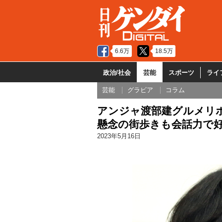
6.6万
18.5万
政治/社会
芸能
スポーツ
ライ
芸能
グラビア
コラム
アンジャ渡部建グルメリポ
懸念の街歩きも会話力で
2023年5月16日