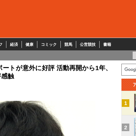
フ
経済
健康
コミック
競馬
公営競技
書籍
ートが意外に好評 活動再開から1年、
好感触
1
2