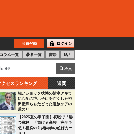
会員登録
ログイン
コラム一覧
著者一覧
書籍
紙面
アクセスランキング
週間
強いショック状態の清水アキラ
に心配の声…子供を亡くした神
田正輝らもたどった遺族ケアの
道のり
【2026夏の甲子園】初戦で「勝
つ高校」「負ける高校」完全予
想！横浜vs沖縄尚学の超好カー
ドは…