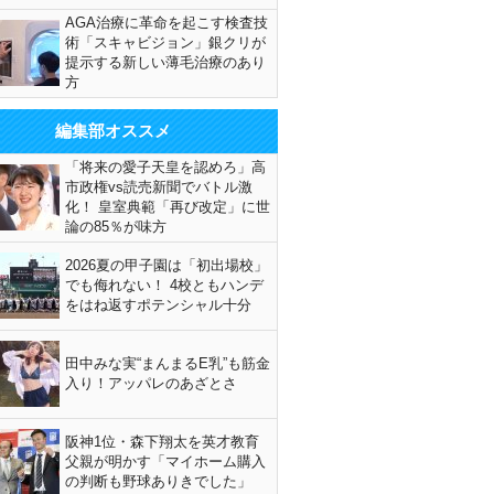
AGA治療に革命を起こす検査技
術「スキャビジョン」銀クリが
提示する新しい薄毛治療のあり
方
編集部オススメ
「将来の愛子天皇を認めろ」高
市政権vs読売新聞でバトル激
化！ 皇室典範「再び改定」に世
論の85％が味方
2026夏の甲子園は「初出場校」
でも侮れない！ 4校ともハンデ
をはね返すポテンシャル十分
田中みな実“まんまるE乳”も筋金
入り！アッパレのあざとさ
阪神1位・森下翔太を英才教育
父親が明かす「マイホーム購入
の判断も野球ありきでした」