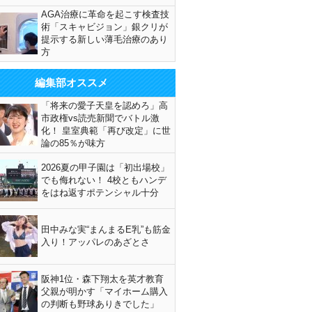
AGA治療に革命を起こす検査技
術「スキャビジョン」銀クリが
提示する新しい薄毛治療のあり
方
編集部オススメ
「将来の愛子天皇を認めろ」高
市政権vs読売新聞でバトル激
化！ 皇室典範「再び改定」に世
論の85％が味方
2026夏の甲子園は「初出場校」
でも侮れない！ 4校ともハンデ
をはね返すポテンシャル十分
田中みな実“まんまるE乳”も筋金
入り！アッパレのあざとさ
阪神1位・森下翔太を英才教育
父親が明かす「マイホーム購入
の判断も野球ありきでした」