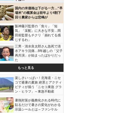
国内の米価格は下がる一方…“早
場米”の概算金は前年より4割下
回り農家からは悲鳴が
阪神藤川監督の「焦り」「短
気」「采配」に大きな不安…岡
田前監督もチクリ「崩れてる感
じするわ」
三男・清水良太郎さん急死で清
水アキラ沈痛…8年越しの「父子
再共演」が始まったばかりだっ
た
もっと見る
楽しさいっぱい！北海道・ニセ
コで避暑の夏旅 絶景とアクティ
ビティが揃う「ニセコ東急 グラ
ン・ヒラフ」～東急不動産
暑熱対策が義務化される時代に
貼るだけで暑さの変化がわかる
示温シールとは～ファンケル