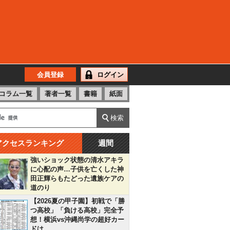
会員登録
ログイン
コラム一覧
著者一覧
書籍
紙面
アクセスランキング
週間
強いショック状態の清水アキラ
に心配の声…子供を亡くした神
田正輝らもたどった遺族ケアの
道のり
【2026夏の甲子園】初戦で「勝
つ高校」「負ける高校」完全予
想！横浜vs沖縄尚学の超好カー
ドは…