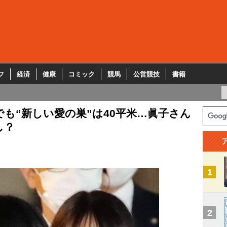
フ
経済
健康
コミック
競馬
公営競技
書籍
でも“新しい愛の巣”は40平米…眞子さん
し？
1
2