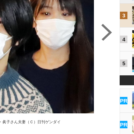
3
4
5
PR
・眞子さん夫妻（Ｃ）日刊ゲンダイ
PR