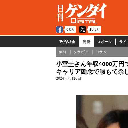
6.6万
18.5万
政治/社会
芸能
スポーツ
ライ
芸能
グラビア
コラム
小室圭さん年収4000万円
キャリア断念で暇もて余
2024年4月16日