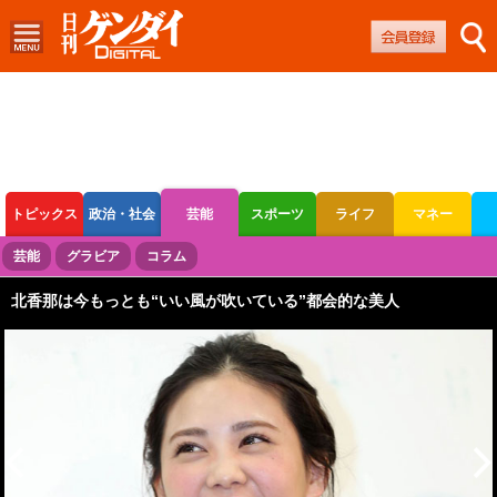
トピックス
政治・社会
芸能
スポーツ
ライフ
マネー
ボートレース
競輪
オートレース
芸能
グラビア
コラム
北香那は今もっとも“いい風が吹いている”都会的な美人