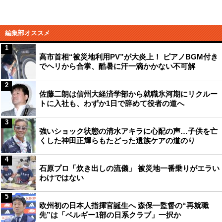
編集部オススメ
1
高市首相“被災地利用PV”が大炎上！ ピアノBGM付き
でヘリから合掌、酷暑に汗一滴かかない不可解
2
佐藤二朗は信州大経済学部から就職氷河期にリクルー
トに入社も、わずか1日で辞めて役者の道へ
3
強いショック状態の清水アキラに心配の声…子供を亡
くした神田正輝らもたどった遺族ケアの道のり
4
石原プロ「炊き出しの流儀」 被災地一番乗りがエラい
わけではない
5
欧州初の日本人指揮官誕生へ 森保一監督の“再就職
先”は「ベルギー1部の日系クラブ」一択か