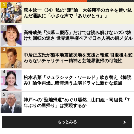
1
萩本欽一〈34〉私の“運”論 大谷翔平のカネを使い込
んだ通訳に「小さな声で『ありがとう』」
2
高橋成美「渋幕→慶応」だけでは読み解けないズバ抜
けた回転の速さ 世界選手権ペアで日本人初の銅メダル
3
中居正広氏が熊本地震被災地を支援と報道 引退後も変
わらないチャリティー精神と芸能界復帰の可能性
4
松本若菜「ジュラシック・ワールド」吹き替え《棒読
み》論争再燃…暗雲漂う主演ドラマに新たな逆風
5
神戸への“聖地帰還”めぐり騒然…山口組・司組長「7
年ぶりの里帰り」は実現するか
もっとみる