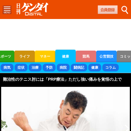
スポーツ
ライフ
マネー
健康
競馬
公営競技
コミッ
ボートレース
競輪
オートレース
病気
症状
治療
予防
病院
闘病記
健康
コラム
難治性のテニス肘には「PRP療法」ただし強い痛みを覚悟の上で