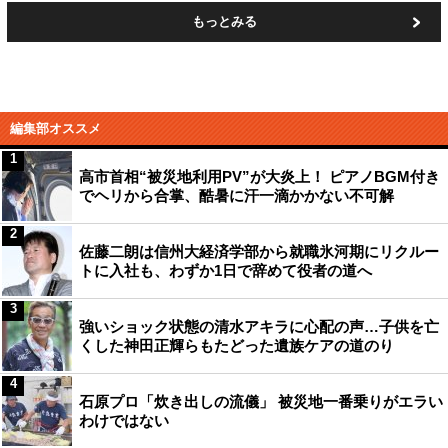
もっとみる
編集部オススメ
1
高市首相“被災地利用PV”が大炎上！ ピアノBGM付き
でヘリから合掌、酷暑に汗一滴かかない不可解
2
佐藤二朗は信州大経済学部から就職氷河期にリクルー
トに入社も、わずか1日で辞めて役者の道へ
3
強いショック状態の清水アキラに心配の声…子供を亡
くした神田正輝らもたどった遺族ケアの道のり
4
石原プロ「炊き出しの流儀」 被災地一番乗りがエラい
わけではない