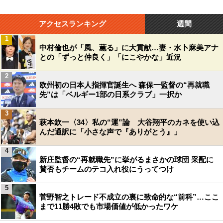
アクセスランキング
週間
1
中村倫也が「風、薫る」に大貢献…妻・水卜麻美アナ
との「ずっと仲良く」「にこやかな」近況
2
欧州初の日本人指揮官誕生へ 森保一監督の“再就職
先”は「ベルギー1部の日系クラブ」一択か
3
萩本欽一〈34〉私の“運”論 大谷翔平のカネを使い込
んだ通訳に「小さな声で『ありがとう』」
4
新庄監督の“再就職先”に挙がるまさかの球団 采配に
賛否もチームのテコ入れ役にうってつけ
5
菅野智之トレード不成立の裏に致命的な“前科”…ここ
まで11勝4敗でも市場価値が低かったワケ