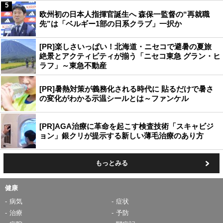
5
欧州初の日本人指揮官誕生へ 森保一監督の“再就職
先”は「ベルギー1部の日系クラブ」一択か
[PR]楽しさいっぱい！北海道・ニセコで避暑の夏旅
絶景とアクティビティが揃う「ニセコ東急 グラン・ヒ
ラフ」～東急不動産
[PR]暑熱対策が義務化される時代に 貼るだけで暑さ
の変化がわかる示温シールとは～ファンケル
[PR]AGA治療に革命を起こす検査技術「スキャビジ
ョン」銀クリが提示する新しい薄毛治療のあり方
もっとみる
健康
病気
症状
治療
予防