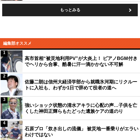
もっとみる
編集部オススメ
1
高市首相“被災地利用PV”が大炎上！ ピアノBGM付き
でヘリから合掌、酷暑に汗一滴かかない不可解
2
佐藤二朗は信州大経済学部から就職氷河期にリクルー
トに入社も、わずか1日で辞めて役者の道へ
3
強いショック状態の清水アキラに心配の声…子供を亡
くした神田正輝らもたどった遺族ケアの道のり
4
石原プロ「炊き出しの流儀」 被災地一番乗りがエラい
わけではない