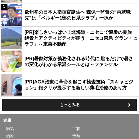
5
欧州初の日本人指揮官誕生へ 森保一監督の“再就職
先”は「ベルギー1部の日系クラブ」一択か
[PR]楽しさいっぱい！北海道・ニセコで避暑の夏旅
絶景とアクティビティが揃う「ニセコ東急 グラン・ヒ
ラフ」～東急不動産
[PR]暑熱対策が義務化される時代に 貼るだけで暑さ
の変化がわかる示温シールとは～ファンケル
[PR]AGA治療に革命を起こす検査技術「スキャビジ
ョン」銀クリが提示する新しい薄毛治療のあり方
もっとみる
健康
病気
症状
治療
予防