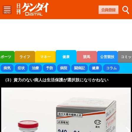
スポーツ
ライフ
マネー
健康
競馬
公営競技
コミッ
ボートレース
競輪
オートレース
病気
症状
治療
予防
病院
闘病記
健康
コラム
（3）資力のない病人は生活保護が選択肢になりかねない