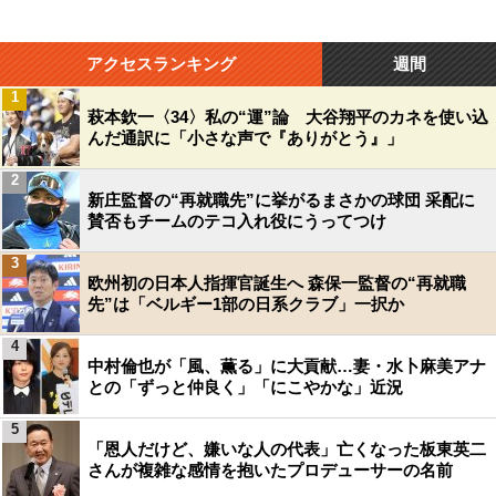
アクセスランキング
週間
1
萩本欽一〈34〉私の“運”論 大谷翔平のカネを使い込
んだ通訳に「小さな声で『ありがとう』」
2
新庄監督の“再就職先”に挙がるまさかの球団 采配に
賛否もチームのテコ入れ役にうってつけ
3
欧州初の日本人指揮官誕生へ 森保一監督の“再就職
先”は「ベルギー1部の日系クラブ」一択か
4
中村倫也が「風、薫る」に大貢献…妻・水卜麻美アナ
との「ずっと仲良く」「にこやかな」近況
5
「恩人だけど、嫌いな人の代表」亡くなった板東英二
さんが複雑な感情を抱いたプロデューサーの名前