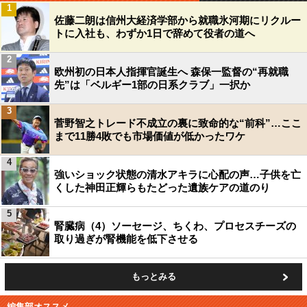
1
佐藤二朗は信州大経済学部から就職氷河期にリクルー
トに入社も、わずか1日で辞めて役者の道へ
2
欧州初の日本人指揮官誕生へ 森保一監督の“再就職
先”は「ベルギー1部の日系クラブ」一択か
3
菅野智之トレード不成立の裏に致命的な“前科”…ここ
まで11勝4敗でも市場価値が低かったワケ
4
強いショック状態の清水アキラに心配の声…子供を亡
くした神田正輝らもたどった遺族ケアの道のり
5
腎臓病（4）ソーセージ、ちくわ、プロセスチーズの
取り過ぎが腎機能を低下させる
もっとみる
編集部オススメ