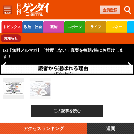
トピックス
政治・社会
芸能
スポーツ
ライフ
マネー
ボートレース
競輪
オートレース
お知らせ
✉️【無料メルマガ】「忖度しない」真実を毎朝7時にお届けしま
す！
この記事を読む
アクセスランキング
週間