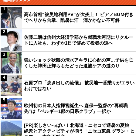
1
高市首相“被災地利用PV”が大炎上！ ピアノBGM付き
でヘリから合掌、酷暑に汗一滴かかない不可解
2
佐藤二朗は信州大経済学部から就職氷河期にリクルー
トに入社も、わずか1日で辞めて役者の道へ
3
強いショック状態の清水アキラに心配の声…子供を亡
くした神田正輝らもたどった遺族ケアの道のり
4
石原プロ「炊き出しの流儀」 被災地一番乗りがエラい
わけではない
5
欧州初の日本人指揮官誕生へ 森保一監督の“再就職
先”は「ベルギー1部の日系クラブ」一択か
[PR]楽しさいっぱい！北海道・ニセコで避暑の夏旅
絶景とアクティビティが揃う「ニセコ東急 グラン・ヒ