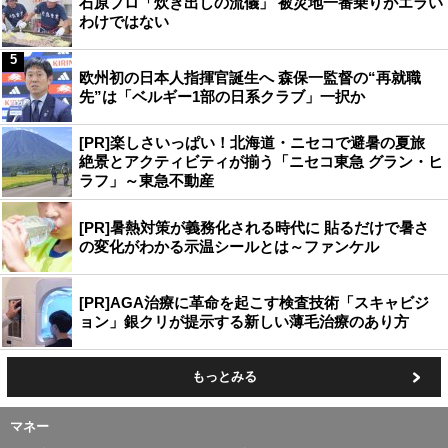
石原プロ「炊き出しの流儀」 被災地一番乗りがエラい
わけではない
5
欧州初の日本人指揮官誕生へ 森保一監督の“再就職
先”は「ベルギー1部の日系クラブ」一択か
[PR]楽しさいっぱい！北海道・ニセコで避暑の夏旅
絶景とアクティビティが揃う「ニセコ東急 グラン・ヒ
ラフ」～東急不動産
[PR]暑熱対策が義務化される時代に 貼るだけで暑さ
の変化がわかる示温シールとは～ファンケル
[PR]AGA治療に革命を起こす検査技術「スキャビジ
ョン」銀クリが提示する新しい薄毛治療のあり方
もっとみる
マネー