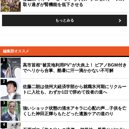
取り過ぎが腎機能を低下させる
もっとみる
編集部オススメ
1
高市首相“被災地利用PV”が大炎上！ ピアノBGM付き
でヘリから合掌、酷暑に汗一滴かかない不可解
2
佐藤二朗は信州大経済学部から就職氷河期にリクルー
トに入社も、わずか1日で辞めて役者の道へ
3
強いショック状態の清水アキラに心配の声…子供を亡
くした神田正輝らもたどった遺族ケアの道のり
4