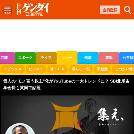
芸能
スポーツ
ライフ
マネー
健康
競馬
公営競
ボートレース
競輪
オートレース
トピックス
ビジネス
株・ＦＸ
暮らし・税
不動産
こづかい稼
個人の“モノ言う株主”化がYouTubeの一大トレンドに？ SBI北尾吉
孝会長も賛同で話題