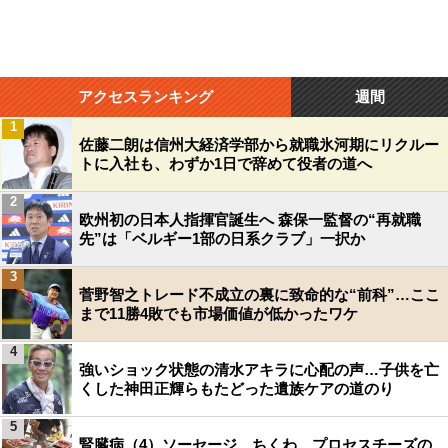
アクセスランキング
週間
1
佐藤二朗は信州大経済学部から就職氷河期にリクルー
トに入社も、わずか1日で辞めて役者の道へ
2
欧州初の日本人指揮官誕生へ 森保一監督の“再就職
先”は「ベルギー1部の日系クラブ」一択か
3
菅野智之トレード不成立の裏に致命的な“前科”…ここ
まで11勝4敗でも市場価値が低かったワケ
4
強いショック状態の清水アキラに心配の声…子供を亡
くした神田正輝らもたどった遺族ケアの道のり
5
腎臓病（4）ソーセージ、ちくわ、プロセスチーズの