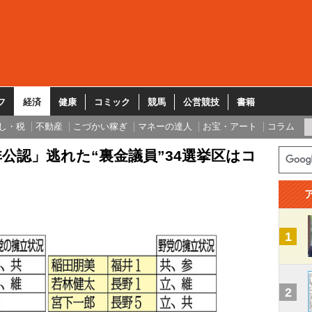
フ
経済
健康
コミック
競馬
公営競技
書籍
し・税
不動産
こづかい稼ぎ
マネーの達人
お宝・アート
コラム
公認」逃れた“裏金議員”34選挙区はコ
1
2