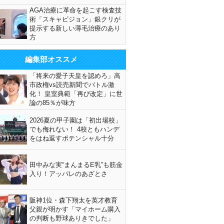
AGA治療に革命を起こす検査技
術「スキャビジョン」銀クリが
提示する新しい薄毛治療のあり
方
編集部オススメ
「将来の愛子天皇を認めろ」高
市政権vs読売新聞でバトル激
化！ 皇室典範「再び改定」に世
論の85％が味方
2026夏の甲子園は「初出場校」
でも侮れない！ 4校ともハンデ
をはね返すポテンシャル十分
田中みな実“まんまるE乳”も筋金
入り！アッパレのあざとさ
阪神1位・森下翔太を英才教育
父親が明かす「マイホーム購入
の判断も野球ありきでした」