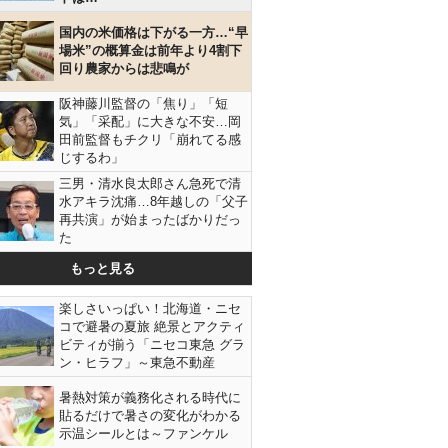
国内の米価格は下がる一方…“早
場米”の概算金は前年より4割下
回り農家からは悲鳴が
阪神藤川監督の「焦り」「短
気」「采配」に大きな不安…岡
田前監督もチクリ「崩れてる感
じするわ」
三男・清水良太郎さん急死で清
水アキラ沈痛…8年越しの「父子
再共演」が始まったばかりだっ
た
もっと見る
楽しさいっぱい！北海道・ニセ
コで避暑の夏旅 絶景とアクティ
ビティが揃う「ニセコ東急 グラ
ン・ヒラフ」～東急不動産
暑熱対策が義務化される時代に
よりも選挙が最優先（選対本部会議後の森山幹事長と小泉選対委
貼るだけで暑さの変化がわかる
員長）／（Ｃ）共同通信社
示温シールとは～ファンケル