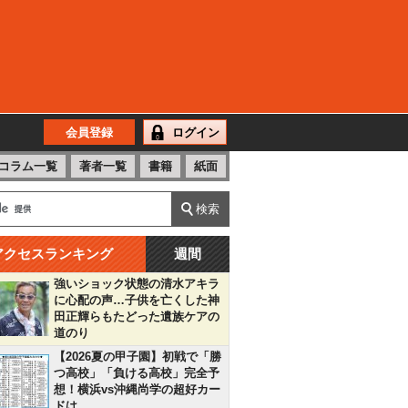
会員登録
ログイン
コラム一覧
著者一覧
書籍
紙面
アクセスランキング
週間
強いショック状態の清水アキラ
に心配の声…子供を亡くした神
田正輝らもたどった遺族ケアの
道のり
【2026夏の甲子園】初戦で「勝
つ高校」「負ける高校」完全予
想！横浜vs沖縄尚学の超好カー
ドは…