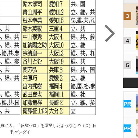
3
4
5
PR
員34人、「反省ゼロ」を露呈したようなもの（Ｃ）日
所詮は裏金疑惑解明
PR
刊ゲンダイ