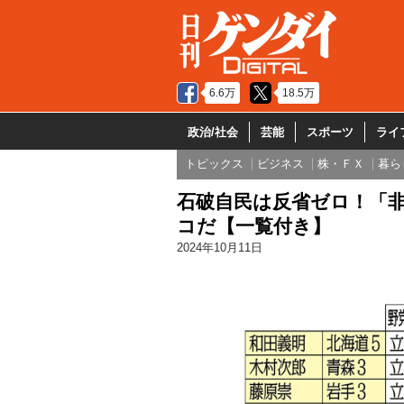
6.6万
18.5万
政治/社会
芸能
スポーツ
ライ
トピックス
ビジネス
株・ＦＸ
暮ら
石破自民は反省ゼロ！「非
コだ【一覧付き】
2024年10月11日