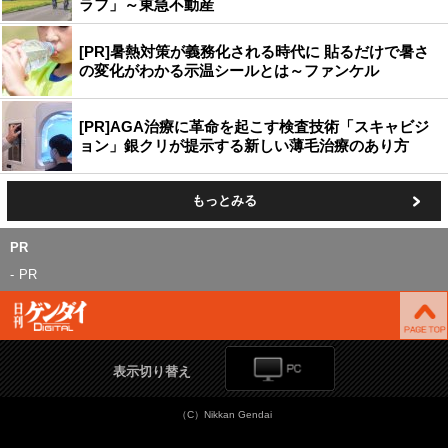
ラフ」～東急不動産
[PR]暑熱対策が義務化される時代に 貼るだけで暑さ
の変化がわかる示温シールとは～ファンケル
[PR]AGA治療に革命を起こす検査技術「スキャビジ
ョン」銀クリが提示する新しい薄毛治療のあり方
もっとみる
PR
PR
表示切り替え
（C）Nikkan Gendai