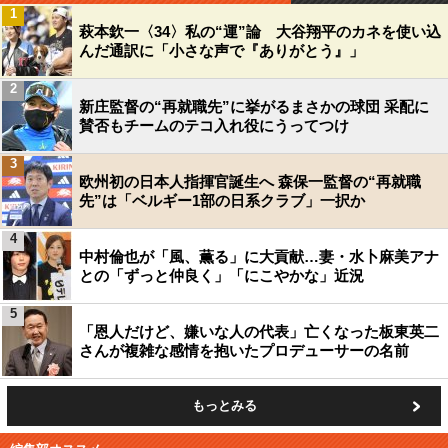
1
マカの元気ドリンク（Ｃ）日刊ゲンダイ
萩本欽一〈34〉私の“運”論 大谷翔平のカネを使い込
んだ通訳に「小さな声で『ありがとう』」
2
新庄監督の“再就職先”に挙がるまさかの球団 采配に
賛否もチームのテコ入れ役にうってつけ
3
欧州初の日本人指揮官誕生へ 森保一監督の“再就職
先”は「ベルギー1部の日系クラブ」一択か
4
中村倫也が「風、薫る」に大貢献…妻・水卜麻美アナ
との「ずっと仲良く」「にこやかな」近況
5
「恩人だけど、嫌いな人の代表」亡くなった板東英二
さんが複雑な感情を抱いたプロデューサーの名前
もっとみる