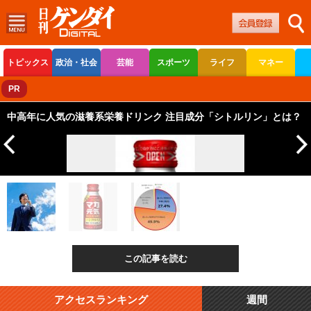
トピックス
政治・社会
芸能
スポーツ
ライフ
マネー
ボートレース
競輪
オートレース
PR
中高年に人気の滋養系栄養ドリンク 注目成分「シトルリン」とは？
この記事を読む
アクセスランキング
週間