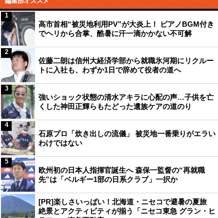
編集部オススメ
1
高市首相“被災地利用PV”が大炎上！ ピアノBGM付き
でヘリから合掌、酷暑に汗一滴かかない不可解
2
佐藤二朗は信州大経済学部から就職氷河期にリクルー
トに入社も、わずか1日で辞めて役者の道へ
3
強いショック状態の清水アキラに心配の声…子供を亡
くした神田正輝らもたどった遺族ケアの道のり
4
石原プロ「炊き出しの流儀」 被災地一番乗りがエラい
わけではない
5
欧州初の日本人指揮官誕生へ 森保一監督の“再就職
先”は「ベルギー1部の日系クラブ」一択か
[PR]楽しさいっぱい！北海道・ニセコで避暑の夏旅
絶景とアクティビティが揃う「ニセコ東急 グラン・ヒ