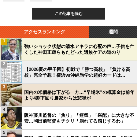
この記事を読む
ホテルやショッピングモール、エンターテインメント施設などの多様な機
能も同時に
アクセスランキング
週間
1
強いショック状態の清水アキラに心配の声…子供を亡
くした神田正輝らもたどった遺族ケアの道のり
2
【2026夏の甲子園】初戦で「勝つ高校」「負ける高
校」完全予想！横浜vs沖縄尚学の超好カードは…
3
国内の米価格は下がる一方…“早場米”の概算金は前年
より4割下回り農家からは悲鳴が
4
阪神藤川監督の「焦り」「短気」「采配」に大きな不
安…岡田前監督もチクリ「崩れてる感じするわ」
5