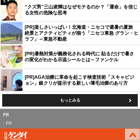
5
“クズ男”三山凌輝はなぜモテるのか？「運命」を信じ
る女性の危険な思考
[PR]楽しさいっぱい！北海道・ニセコで避暑の夏旅
絶景とアクティビティが揃う「ニセコ東急 グラン・ヒ
ラフ」～東急不動産
[PR]暑熱対策が義務化される時代に 貼るだけで暑さ
の変化がわかる示温シールとは～ファンケル
[PR]AGA治療に革命を起こす検査技術「スキャビジ
ョン」銀クリが提示する新しい薄毛治療のあり方
もっとみる
PR
PR