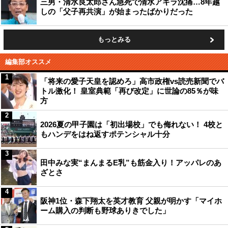
三男・清水良太郎さん急死で清水アキラ沈痛…8年越
しの「父子再共演」が始まったばかりだった
もっとみる
編集部オススメ
1
「将来の愛子天皇を認めろ」高市政権vs読売新聞でバ
トル激化！ 皇室典範「再び改定」に世論の85％が味
方
2
2026夏の甲子園は「初出場校」でも侮れない！ 4校と
もハンデをはね返すポテンシャル十分
3
田中みな実“まんまるE乳”も筋金入り！アッパレのあ
ざとさ
4
阪神1位・森下翔太を英才教育 父親が明かす「マイホ
ーム購入の判断も野球ありきでした」