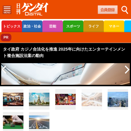
トピックス
政治・社会
芸能
スポーツ
ライフ
マネー
ボートレース
競輪
オートレース
PR
タイ政府 カジノ合法化を推進 2025年に向けたエンターテインメン
ト複合施設法案の動向