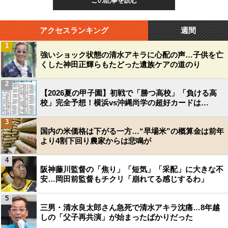
この記事を読む
アクセスランキング
週間
1
強いショック状態の清水アキラに心配の声…子供を亡
くした神田正輝らもたどった遺族ケアの道のり
2
【2026夏の甲子園】初戦で「勝つ高校」「負ける高
校」完全予想！横浜vs沖縄尚学の超好カードは…
3
国内の米価格は下がる一方…“早場米”の概算金は前年
より4割下回り農家からは悲鳴が
4
阪神藤川監督の「焦り」「短気」「采配」に大きな不
安…岡田前監督もチクリ「崩れてる感じするわ」
5
三男・清水良太郎さん急死で清水アキラ沈痛…8年越
しの「父子再共演」が始まったばかりだった