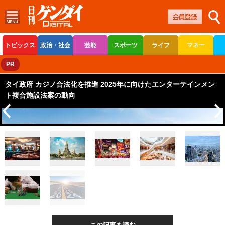
トピックス
政治・社会
芸能
スポーツ
ライフ
マネー
ボートレース
競輪
オートレース
PR
タイ政府 カジノ合法化を推進 2025年に向けたエンターテインメン
ト複合施設法案の動向