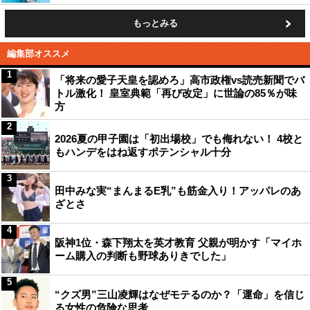
もっとみる
編集部オススメ
1
「将来の愛子天皇を認めろ」高市政権vs読売新聞でバ
トル激化！ 皇室典範「再び改定」に世論の85％が味
方
2
2026夏の甲子園は「初出場校」でも侮れない！ 4校と
もハンデをはね返すポテンシャル十分
3
田中みな実“まんまるE乳”も筋金入り！アッパレのあ
ざとさ
4
阪神1位・森下翔太を英才教育 父親が明かす「マイホ
ーム購入の判断も野球ありきでした」
5
“クズ男”三山凌輝はなぜモテるのか？「運命」を信じ
る女性の危険な思考