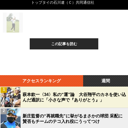
トップタイの石川遼（Ｃ）共同通信社
この記事を読む
アクセスランキング
週間
1
萩本欽一〈34〉私の“運”論 大谷翔平のカネを使い込
んだ通訳に「小さな声で『ありがとう』」
2
新庄監督の“再就職先”に挙がるまさかの球団 采配に
賛否もチームのテコ入れ役にうってつけ