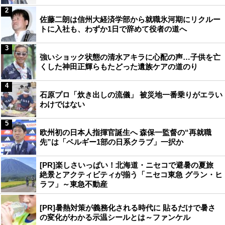
2
佐藤二朗は信州大経済学部から就職氷河期にリクルー
トに入社も、わずか1日で辞めて役者の道へ
3
強いショック状態の清水アキラに心配の声…子供を亡
くした神田正輝らもたどった遺族ケアの道のり
4
石原プロ「炊き出しの流儀」 被災地一番乗りがエラい
わけではない
5
欧州初の日本人指揮官誕生へ 森保一監督の“再就職
先”は「ベルギー1部の日系クラブ」一択か
[PR]楽しさいっぱい！北海道・ニセコで避暑の夏旅
絶景とアクティビティが揃う「ニセコ東急 グラン・ヒ
ラフ」～東急不動産
[PR]暑熱対策が義務化される時代に 貼るだけで暑さ
の変化がわかる示温シールとは～ファンケル