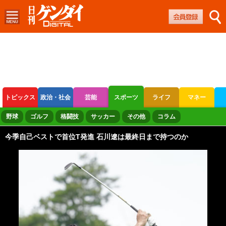
トピックス
政治・社会
芸能
スポーツ
ライフ
マネー
ボートレース
競輪
オートレース
野球
ゴルフ
格闘技
サッカー
その他
コラム
今季自己ベストで首位T発進 石川遼は最終日まで持つのか