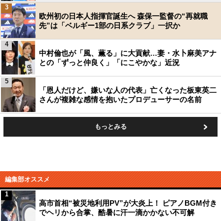
3
欧州初の日本人指揮官誕生へ 森保一監督の“再就職
先”は「ベルギー1部の日系クラブ」一択か
4
中村倫也が「風、薫る」に大貢献…妻・水卜麻美アナ
との「ずっと仲良く」「にこやかな」近況
5
「恩人だけど、嫌いな人の代表」亡くなった板東英二
さんが複雑な感情を抱いたプロデューサーの名前
もっとみる
編集部オススメ
1
高市首相“被災地利用PV”が大炎上！ ピアノBGM付き
でヘリから合掌、酷暑に汗一滴かかない不可解