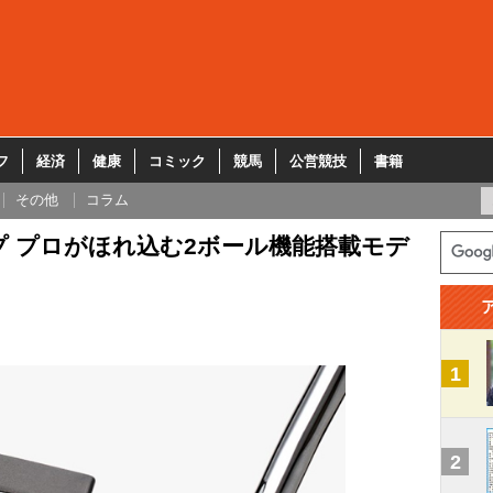
フ
経済
健康
コミック
競馬
公営競技
書籍
その他
コラム
 プロがほれ込む2ボール機能搭載モデ
1
2