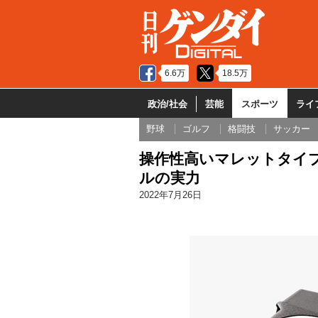
6.6万
18.5万
政治/社会
芸能
スポーツ
ライ
野球
ゴルフ
格闘技
サッカー
操作性高いマレットタイプ
ルの実力
2022年7月26日