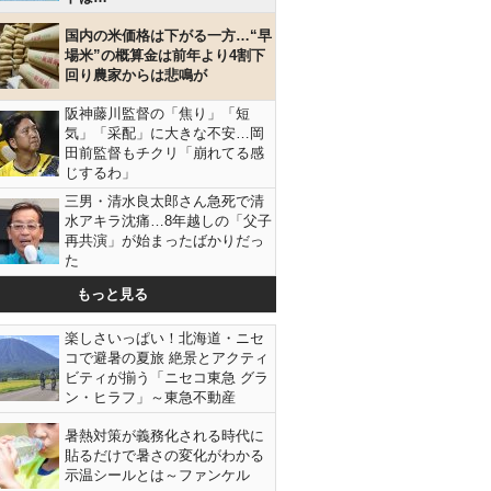
国内の米価格は下がる一方…“早
場米”の概算金は前年より4割下
回り農家からは悲鳴が
阪神藤川監督の「焦り」「短
気」「采配」に大きな不安…岡
田前監督もチクリ「崩れてる感
じするわ」
三男・清水良太郎さん急死で清
水アキラ沈痛…8年越しの「父子
再共演」が始まったばかりだっ
た
もっと見る
楽しさいっぱい！北海道・ニセ
コで避暑の夏旅 絶景とアクティ
ビティが揃う「ニセコ東急 グラ
ン・ヒラフ」～東急不動産
暑熱対策が義務化される時代に
貼るだけで暑さの変化がわかる
示温シールとは～ファンケル