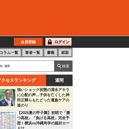
会員登録
ログイン
コラム一覧
著者一覧
書籍
紙面
アクセスランキング
週間
強いショック状態の清水アキラ
に心配の声…子供を亡くした神
田正輝らもたどった遺族ケアの
道のり
【2026夏の甲子園】初戦で「勝
つ高校」「負ける高校」完全予
想！横浜vs沖縄尚学の超好カー
ドは…