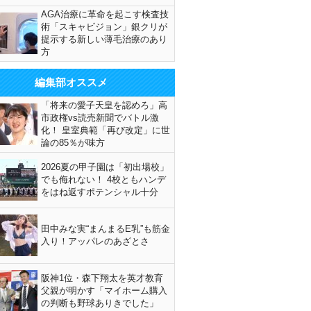
AGA治療に革命を起こす検査技
術「スキャビジョン」銀クリが
提示する新しい薄毛治療のあり
方
編集部オススメ
「将来の愛子天皇を認めろ」高
市政権vs読売新聞でバトル激
化！ 皇室典範「再び改定」に世
論の85％が味方
2026夏の甲子園は「初出場校」
でも侮れない！ 4校ともハンデ
をはね返すポテンシャル十分
田中みな実“まんまるE乳”も筋金
入り！アッパレのあざとさ
阪神1位・森下翔太を英才教育
父親が明かす「マイホーム購入
の判断も野球ありきでした」