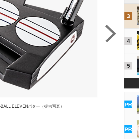
3
4
5
PR
BALL ELEVENパター（提供写真）
PR