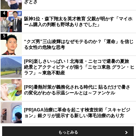
ざとさ
4
阪神1位・森下翔太を英才教育 父親が明かす「マイホ
ーム購入の判断も野球ありきでした」
5
“クズ男”三山凌輝はなぜモテるのか？「運命」を信じ
る女性の危険な思考
[PR]楽しさいっぱい！北海道・ニセコで避暑の夏旅
絶景とアクティビティが揃う「ニセコ東急 グラン・ヒ
ラフ」～東急不動産
[PR]暑熱対策が義務化される時代に 貼るだけで暑さ
の変化がわかる示温シールとは～ファンケル
[PR]AGA治療に革命を起こす検査技術「スキャビジ
ョン」銀クリが提示する新しい薄毛治療のあり方
もっとみる