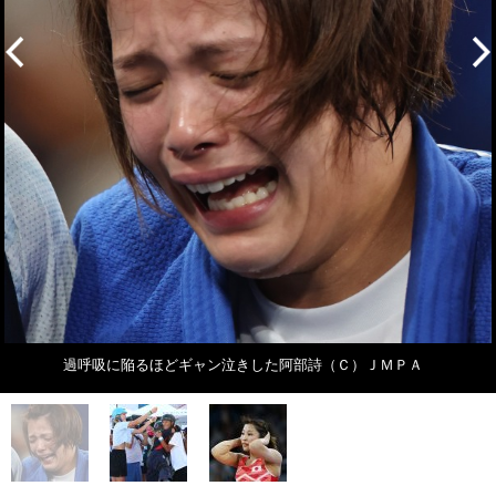
過呼吸に陥るほどギャン泣きした阿部詩（Ｃ）ＪＭＰＡ