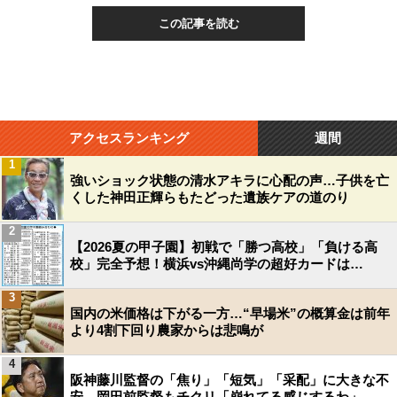
この記事を読む
アクセスランキング
週間
1
強いショック状態の清水アキラに心配の声…子供を亡
くした神田正輝らもたどった遺族ケアの道のり
2
【2026夏の甲子園】初戦で「勝つ高校」「負ける高
校」完全予想！横浜vs沖縄尚学の超好カードは…
3
国内の米価格は下がる一方…“早場米”の概算金は前年
より4割下回り農家からは悲鳴が
4
阪神藤川監督の「焦り」「短気」「采配」に大きな不
安…岡田前監督もチクリ「崩れてる感じするわ」