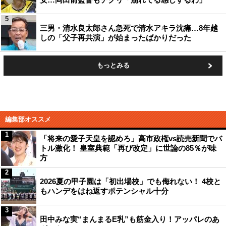
5
三男・清水良太郎さん急死で清水アキラ沈痛…8年越
しの「父子再共演」が始まったばかりだった
もっとみる
編集部オススメ
1
「将来の愛子天皇を認めろ」高市政権vs読売新聞でバ
トル激化！ 皇室典範「再び改定」に世論の85％が味
方
2
2026夏の甲子園は「初出場校」でも侮れない！ 4校と
もハンデをはね返すポテンシャル十分
3
田中みな実“まんまるE乳”も筋金入り！アッパレのあ