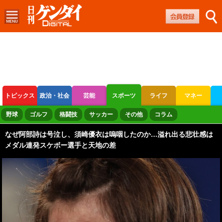
トピックス
政治・社会
芸能
スポーツ
ライフ
マネー
ボートレース
競輪
オートレース
野球
ゴルフ
格闘技
サッカー
その他
コラム
なぜ阿部詩は号泣し、須崎優衣は嗚咽したのか…溢れ出る悲壮感は
メダル連発スケボー選手と天地の差