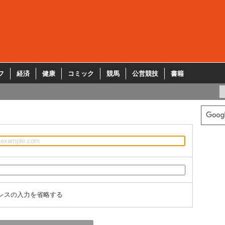
フ
経済
健康
コミック
競馬
公営競技
書籍
レスの入力を省略する