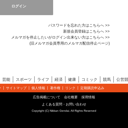
パスワードを忘れた方はこちらへ >>
新規会員登録はこちらへ >>
メルマガを停止したいがログイン出来ない方はこちらへ >>
(旧メルマガ会員専用のメルマガ配信停止ページ)
芸能
スポーツ
ライフ
経済
健康
コミック
競馬
公営
ー
サイトマップ
個人情報
著作権
リンク
定期購読申込み
広告掲載について
会社概要
採用情報
よくある質問・お問い合わせ
Copyright (C) Nikkan Gendai. All Rights Reserved