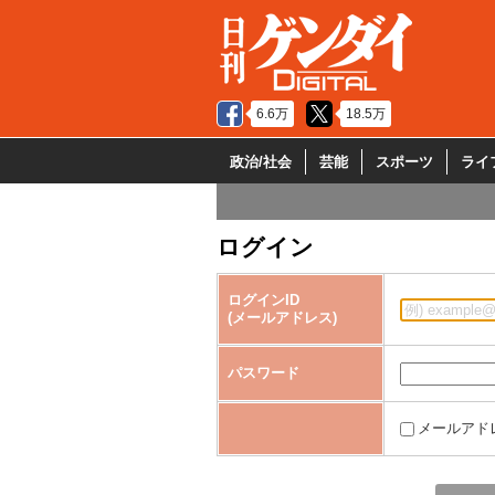
6.6万
18.5万
政治/社会
芸能
スポーツ
ライ
ログイン
ログインID
(メールアドレス)
パスワード
メールアド