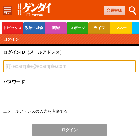
トピックス
政治・社会
芸能
スポーツ
ライフ
マネー
ボートレース
競輪
オートレース
ログイン
ログインID（メールアドレス）
パスワード
メールアドレスの入力を省略する