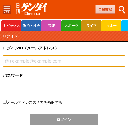
トピックス
政治・社会
芸能
スポーツ
ライフ
マネー
ボートレース
競輪
オートレース
ログイン
ログインID（メールアドレス）
パスワード
メールアドレスの入力を省略する