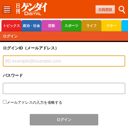
トピックス
政治・社会
芸能
スポーツ
ライフ
マネー
ボートレース
競輪
オートレース
ログイン
ログインID（メールアドレス）
パスワード
メールアドレスの入力を省略する