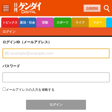
トピックス
政治・社会
芸能
スポーツ
ライフ
マネー
ボートレース
競輪
オートレース
ログイン
ログインID（メールアドレス）
パスワード
メールアドレスの入力を省略する