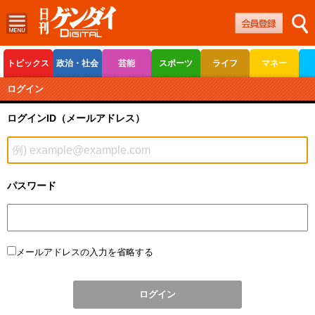
トピックス
政治・社会
芸能
スポーツ
ライフ
マネー
ボートレース
競輪
オートレース
ログイン
ログインID（メールアドレス）
パスワード
メールアドレスの入力を省略する