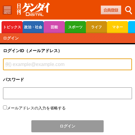
トピックス
政治・社会
芸能
スポーツ
ライフ
マネー
ボートレース
競輪
オートレース
ログイン
ログインID（メールアドレス）
パスワード
メールアドレスの入力を省略する