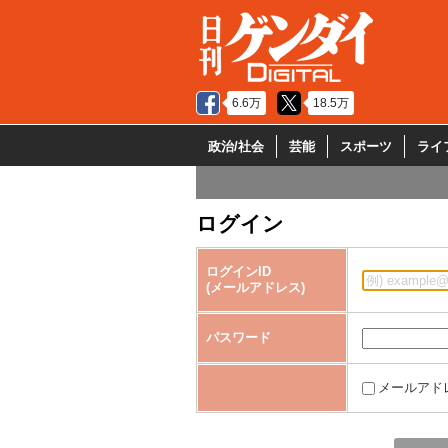
6.6万
18.5万
政治/社会
芸能
スポーツ
ライ
ログイン
ログインID
(メールアドレス)
パスワード
メールアド