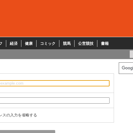
フ
経済
健康
コミック
競馬
公営競技
書籍
レスの入力を省略する