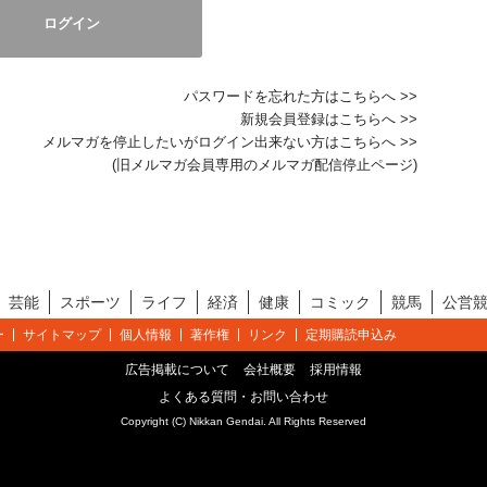
パスワードを忘れた方はこちらへ >>
新規会員登録はこちらへ >>
メルマガを停止したいがログイン出来ない方はこちらへ >>
(旧メルマガ会員専用のメルマガ配信停止ページ)
芸能
スポーツ
ライフ
経済
健康
コミック
競馬
公営
ー
サイトマップ
個人情報
著作権
リンク
定期購読申込み
広告掲載について
会社概要
採用情報
よくある質問・お問い合わせ
Copyright (C) Nikkan Gendai. All Rights Reserved