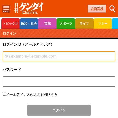
トピックス
政治・社会
芸能
スポーツ
ライフ
マネー
ボートレース
競輪
オートレース
ログイン
ログインID（メールアドレス）
パスワード
メールアドレスの入力を省略する