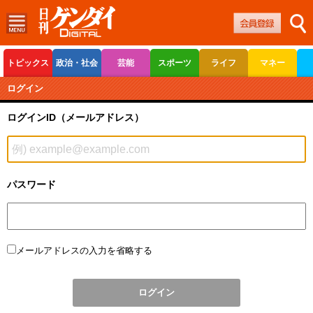
トピックス
政治・社会
芸能
スポーツ
ライフ
マネー
ボートレース
競輪
オートレース
ログイン
ログインID（メールアドレス）
パスワード
メールアドレスの入力を省略する