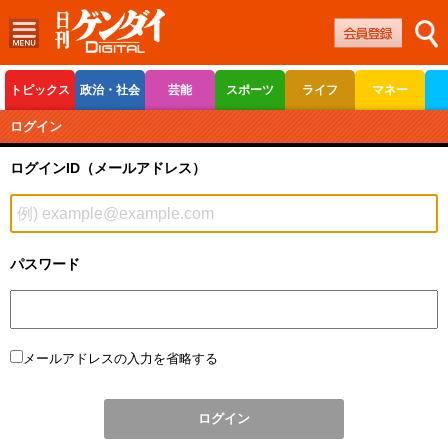
トピックス
政治・社会
芸能
スポーツ
ライフ
マネー
ボートレース
競輪
オートレース
ログイン
ログインID（メールアドレス）
パスワード
メールアドレスの入力を省略する