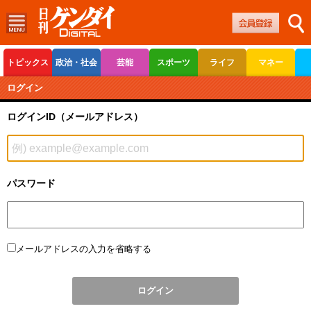
トピックス
政治・社会
芸能
スポーツ
ライフ
マネー
ボートレース
競輪
オートレース
ログイン
ログインID（メールアドレス）
パスワード
メールアドレスの入力を省略する