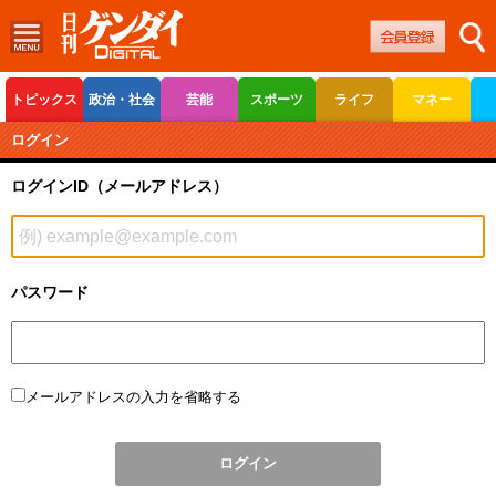
トピックス
政治・社会
芸能
スポーツ
ライフ
マネー
ボートレース
競輪
オートレース
ログイン
ログインID（メールアドレス）
パスワード
メールアドレスの入力を省略する