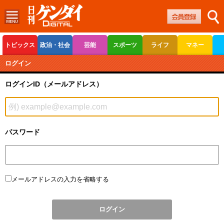
トピックス
政治・社会
芸能
スポーツ
ライフ
マネー
ボートレース
競輪
オートレース
ログイン
ログインID（メールアドレス）
パスワード
メールアドレスの入力を省略する