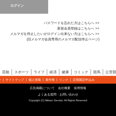
パスワードを忘れた方はこちらへ >>
新規会員登録はこちらへ >>
メルマガを停止したいがログイン出来ない方はこちらへ >>
(旧メルマガ会員専用のメルマガ配信停止ページ)
芸能
スポーツ
ライフ
経済
健康
コミック
競馬
公営
ー
サイトマップ
個人情報
著作権
リンク
定期購読申込み
広告掲載について
会社概要
採用情報
よくある質問・お問い合わせ
Copyright (C) Nikkan Gendai. All Rights Reserved