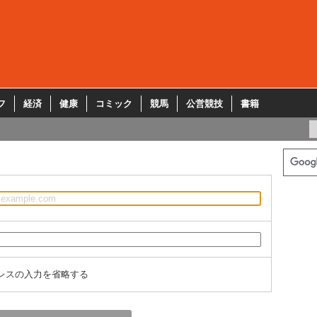
フ
経済
健康
コミック
競馬
公営競技
書籍
レスの入力を省略する