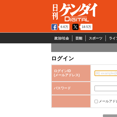
6.6万
18.5万
政治/社会
芸能
スポーツ
ライ
ログイン
ログインID
(メールアドレス)
パスワード
メールアド