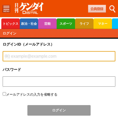
トピックス
政治・社会
芸能
スポーツ
ライフ
マネー
ボートレース
競輪
オートレース
ログイン
ログインID（メールアドレス）
パスワード
メールアドレスの入力を省略する