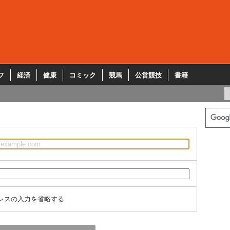
フ
経済
健康
コミック
競馬
公営競技
書籍
レスの入力を省略する