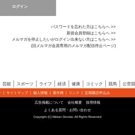
パスワードを忘れた方はこちらへ >>
新規会員登録はこちらへ >>
メルマガを停止したいがログイン出来ない方はこちらへ >>
(旧メルマガ会員専用のメルマガ配信停止ページ)
芸能
スポーツ
ライフ
経済
健康
コミック
競馬
公営
ー
サイトマップ
個人情報
著作権
リンク
定期購読申込み
広告掲載について
会社概要
採用情報
よくある質問・お問い合わせ
Copyright (C) Nikkan Gendai. All Rights Reserved