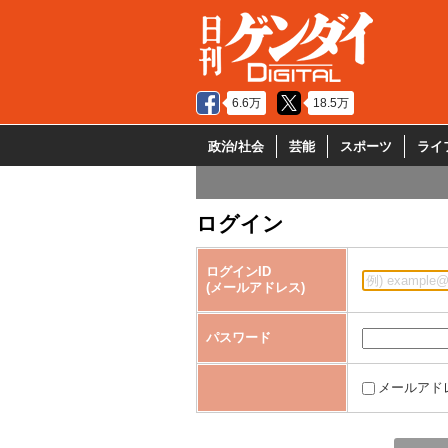
6.6万
18.5万
政治/社会
芸能
スポーツ
ライ
ログイン
ログインID
(メールアドレス)
パスワード
メールアド