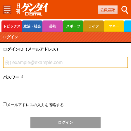
トピックス
政治・社会
芸能
スポーツ
ライフ
マネー
ボートレース
競輪
オートレース
ログイン
ログインID（メールアドレス）
パスワード
メールアドレスの入力を省略する