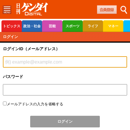
トピックス
政治・社会
芸能
スポーツ
ライフ
マネー
ボートレース
競輪
オートレース
ログイン
ログインID（メールアドレス）
パスワード
メールアドレスの入力を省略する