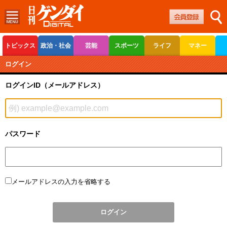
トピックス
政治・社会
芸能
スポーツ
ライフ
マネー
ボートレース
競輪
オートレース
ログイン
ログインID（メールアドレス）
パスワード
メールアドレスの入力を省略する