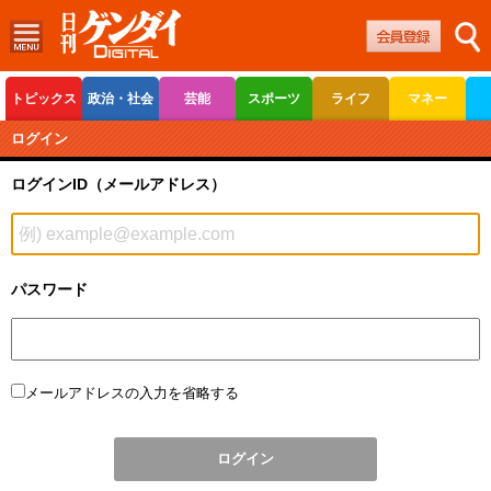
トピックス
政治・社会
芸能
スポーツ
ライフ
マネー
ボートレース
競輪
オートレース
ログイン
ログインID（メールアドレス）
パスワード
メールアドレスの入力を省略する