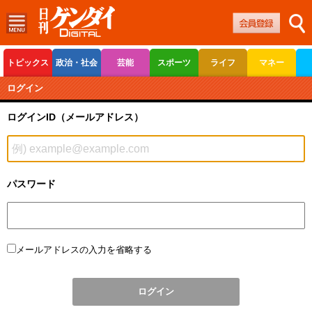
トピックス
政治・社会
芸能
スポーツ
ライフ
マネー
ボートレース
競輪
オートレース
ログイン
ログインID（メールアドレス）
パスワード
メールアドレスの入力を省略する