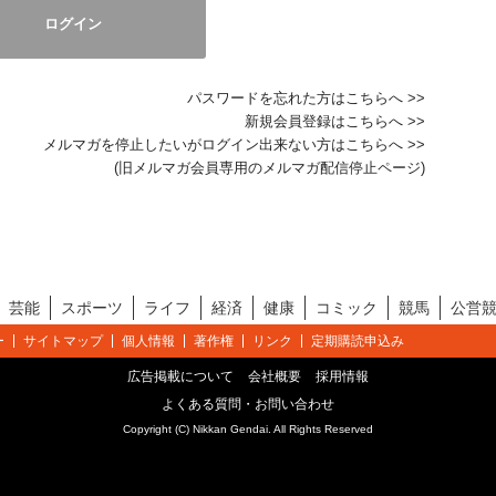
パスワードを忘れた方はこちらへ >>
新規会員登録はこちらへ >>
メルマガを停止したいがログイン出来ない方はこちらへ >>
(旧メルマガ会員専用のメルマガ配信停止ページ)
芸能
スポーツ
ライフ
経済
健康
コミック
競馬
公営
ー
サイトマップ
個人情報
著作権
リンク
定期購読申込み
広告掲載について
会社概要
採用情報
よくある質問・お問い合わせ
Copyright (C) Nikkan Gendai. All Rights Reserved