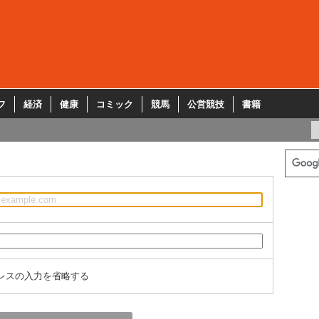
フ
経済
健康
コミック
競馬
公営競技
書籍
レスの入力を省略する