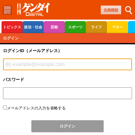
トピックス
政治・社会
芸能
スポーツ
ライフ
マネー
ボートレース
競輪
オートレース
ログイン
ログインID（メールアドレス）
パスワード
メールアドレスの入力を省略する