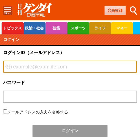
トピックス
政治・社会
芸能
スポーツ
ライフ
マネー
ボートレース
競輪
オートレース
ログイン
ログインID（メールアドレス）
パスワード
メールアドレスの入力を省略する