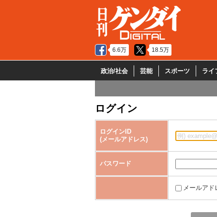
6.6万
18.5万
政治/社会
芸能
スポーツ
ライ
ログイン
ログインID
(メールアドレス)
パスワード
メールアド