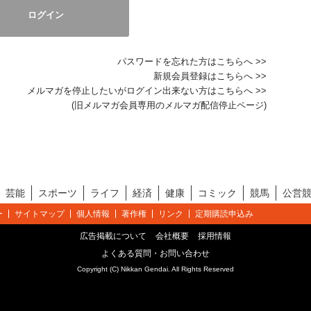
パスワードを忘れた方はこちらへ >>
新規会員登録はこちらへ >>
メルマガを停止したいがログイン出来ない方はこちらへ >>
(旧メルマガ会員専用のメルマガ配信停止ページ)
芸能
スポーツ
ライフ
経済
健康
コミック
競馬
公営
ー
サイトマップ
個人情報
著作権
リンク
定期購読申込み
広告掲載について
会社概要
採用情報
よくある質問・お問い合わせ
Copyright (C) Nikkan Gendai. All Rights Reserved