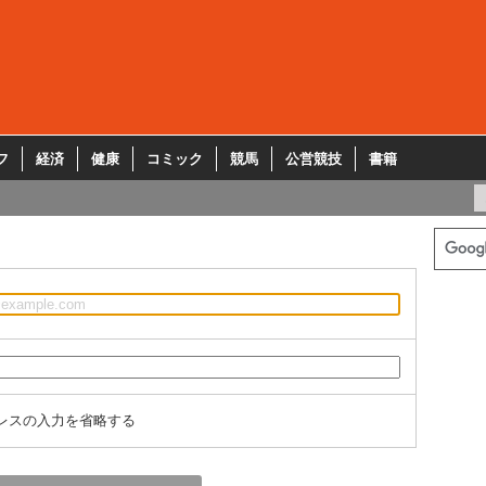
フ
経済
健康
コミック
競馬
公営競技
書籍
レスの入力を省略する