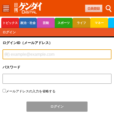
トピックス
政治・社会
芸能
スポーツ
ライフ
マネー
ボートレース
競輪
オートレース
ログイン
ログインID（メールアドレス）
パスワード
メールアドレスの入力を省略する