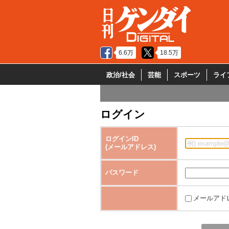
6.6万
18.5万
政治/社会
芸能
スポーツ
ライ
ログイン
ログインID
(メールアドレス)
パスワード
メールアド