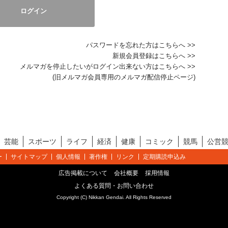
パスワードを忘れた方はこちらへ >>
新規会員登録はこちらへ >>
メルマガを停止したいがログイン出来ない方はこちらへ >>
(旧メルマガ会員専用のメルマガ配信停止ページ)
芸能
スポーツ
ライフ
経済
健康
コミック
競馬
公営
ー
サイトマップ
個人情報
著作権
リンク
定期購読申込み
広告掲載について
会社概要
採用情報
よくある質問・お問い合わせ
Copyright (C) Nikkan Gendai. All Rights Reserved