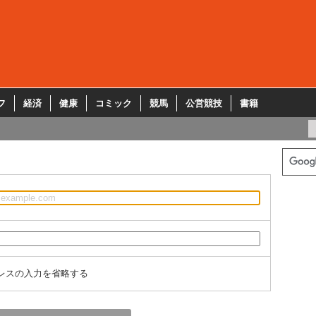
フ
経済
健康
コミック
競馬
公営競技
書籍
レスの入力を省略する