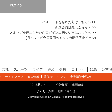
パスワードを忘れた方はこちらへ >>
新規会員登録はこちらへ >>
メルマガを停止したいがログイン出来ない方はこちらへ >>
(旧メルマガ会員専用のメルマガ配信停止ページ)
芸能
スポーツ
ライフ
経済
健康
コミック
競馬
公営
ー
サイトマップ
個人情報
著作権
リンク
定期購読申込み
広告掲載について
会社概要
採用情報
よくある質問・お問い合わせ
Copyright (C) Nikkan Gendai. All Rights Reserved