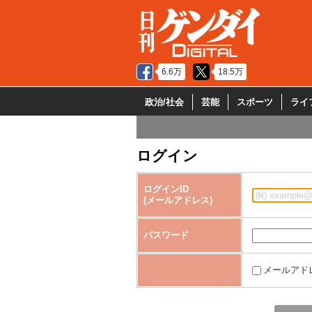
6.6万
18.5万
政治/社会
芸能
スポーツ
ライ
ログイン
ログインID
(メールアドレス)
パスワード
メールアド