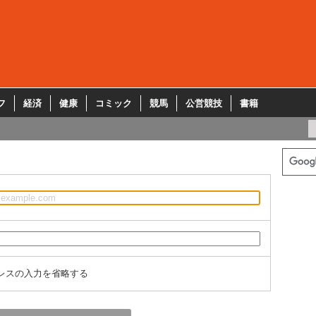
フ
経済
健康
コミック
競馬
公営競技
書籍
レスの入力を省略する