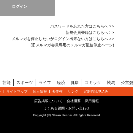
パスワードを忘れた方はこちらへ >>
新規会員登録はこちらへ >>
メルマガを停止したいがログイン出来ない方はこちらへ >>
(旧メルマガ会員専用のメルマガ配信停止ページ)
芸能
スポーツ
ライフ
経済
健康
コミック
競馬
公営
ー
サイトマップ
個人情報
著作権
リンク
定期購読申込み
広告掲載について
会社概要
採用情報
よくある質問・お問い合わせ
Copyright (C) Nikkan Gendai. All Rights Reserved