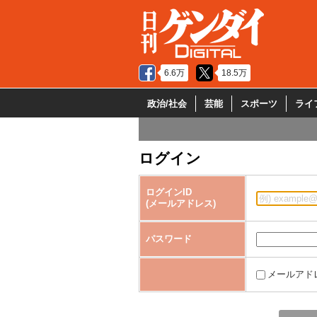
6.6万
18.5万
政治/社会
芸能
スポーツ
ライ
ログイン
ログインID
(メールアドレス)
パスワード
メールアド