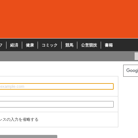
フ
経済
健康
コミック
競馬
公営競技
書籍
レスの入力を省略する