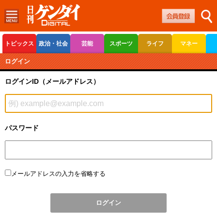
トピックス
政治・社会
芸能
スポーツ
ライフ
マネー
ボートレース
競輪
オートレース
ログイン
ログインID（メールアドレス）
パスワード
メールアドレスの入力を省略する